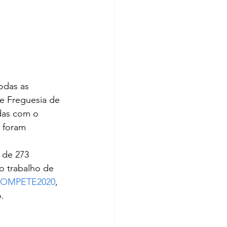
odas as 
e Freguesia de 
das com o 
 foram 
 de 273 
o trabalho de 
OMPETE2020
, 
.