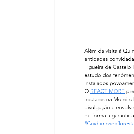
Além da visita à Qui
entidades convidada
Figueira de Castelo
estudo dos fenómeno
instalados povoamen
O 
REACT MORE
 pr
hectares na Moreirol
divulgação e envolv
de forma a garantir 
#Cuidamosdaflorest