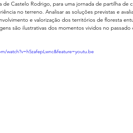
ra de Castelo Rodrigo, para uma jornada de partilha de
iência no terreno. Analisar as soluções previstas e avali
volvimento e valorização dos territórios de floresta en
agens são ilustrativas dos momentos vividos no passado 
com/watch?v=h5zafepLwnc&feature=youtu.be