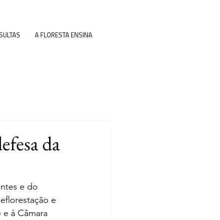
SULTAS
A FLORESTA ENSINA
fesa da
ontes e do 
eflorestação e 
) e à Câmara 