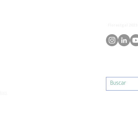
© 
orestgal.pt
mosdafloresta
Consulta ao Mercado para
Consu
arrendamento agrícola
Cavei
okies