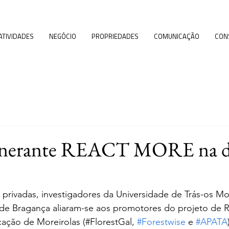
ATIVIDADES
NEGÓCIO
PROPRIEDADES
COMUNICAÇÃO
CON
tinerante REACT MORE na de
 privadas, investigadores da Universidade de Trás-os M
o de Bragança aliaram-se aos promotores do projeto de R
ação de Moreirolas (#FlorestGal, 
#Forestwise
 e 
#APATA