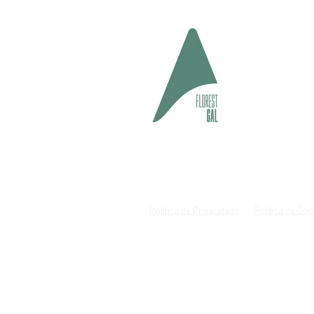
geral@fl
#cuida
Parque Natural de São Mamede:
Proprietários aderem à gestão
florestal integrada no Vale
Lourenço
Política de Privacidade
Política de Co