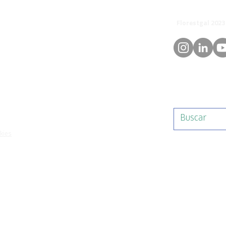
© 
orestgal.pt
mosdafloresta
okies