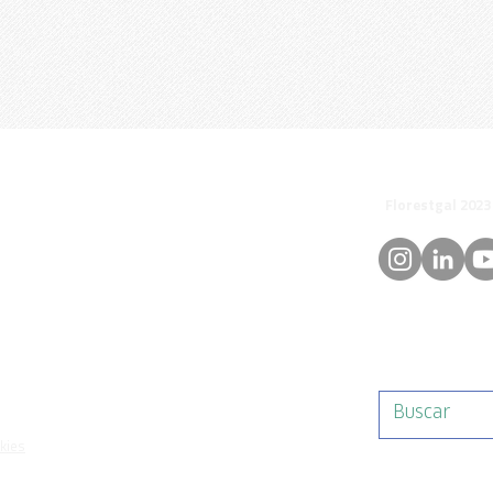
© 
orestgal.pt
mosdafloresta
okies