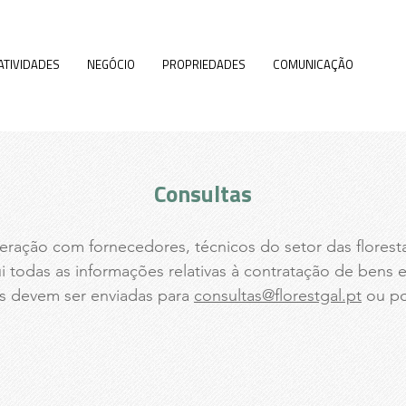
ATIVIDADES
NEGÓCIO
PROPRIEDADES
COMUNICAÇÃO
CON
Consultas
eração com fornecedores, técnicos do setor das floresta
i todas as informações relativas à contratação de bens e
as devem ser enviadas para
consultas@florestgal.pt
ou po
.