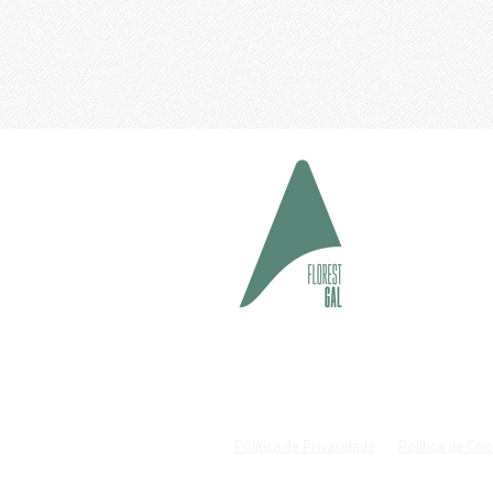
geral@fl
#cuida
Política de Privacidade
Política de Co