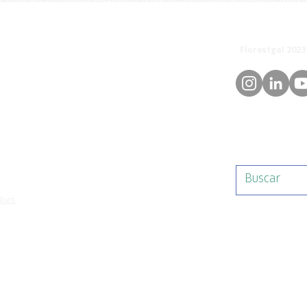
© 
orestgal.pt
mosdafloresta
okies