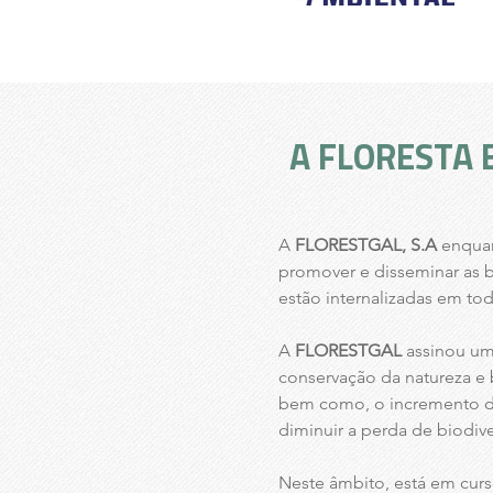
A FLORESTA 
A
FLORESTGAL, S.A
enquan
promover e disseminar as bo
estão internalizadas em to
A
FLORESTGAL
assinou um
conservação da natureza e b
bem como, o incremento da r
diminuir a perda de biodive
Neste âmbito, está em cur