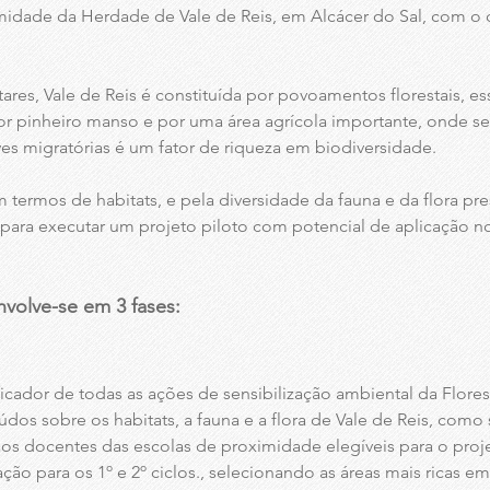
imidade da Herdade de Vale de Reis, em Alcácer do Sal, com o
res, Vale de Reis é constituída por povoamentos florestais, e
 pinheiro manso e por uma área agrícola importante, onde se 
ves migratórias é um fator de riqueza em biodiversidade.
em termos de habitats, e pela diversidade da fauna e da flora p
para executar um projeto piloto com potencial de aplicação no
nvolve-se em 3 fases:
icador de todas as ações de sensibilização ambiental da Flores
os sobre os habitats, a fauna e a flora de Vale de Reis, como 
 aos docentes das escolas de proximidade elegíveis para o proj
ação para os 1º e 2º ciclos., selecionando as áreas mais ricas e