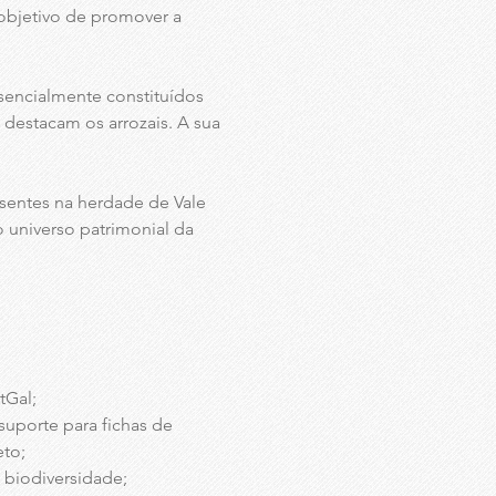
 objetivo de promover a
ssencialmente constituídos
destacam os arrozais. A sua
resentes na herdade de Vale
 universo patrimonial da
tGal;
suporte para fichas de
eto;
m biodiversidade;