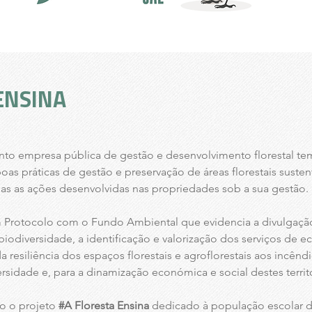
ENSINA
to empresa pública de gestão e desenvolvimento florestal tem
as práticas de gestão e preservação de áreas florestais sustent
das as ações desenvolvidas nas propriedades sob a sua gestão.
 Protocolo com o Fundo Ambiental que evidencia a divulgação
iodiversidade, a identificação e valorização dos serviços de e
esiliência dos espaços florestais e agroflorestais aos incêndi
rsidade e, para a dinamização económica e social destes territ
so o projeto
#A Floresta Ensina
dedicado à população escolar do