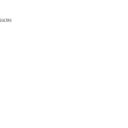
SULTAS
A FLORESTA ENSINA