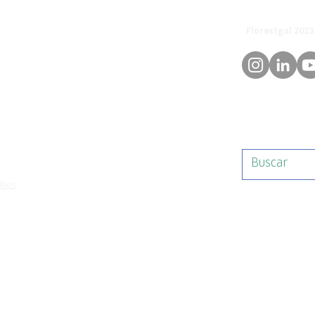
© 
orestgal.pt
mosdafloresta
okies