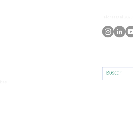
© 
orestgal.pt
mosdafloresta
okies