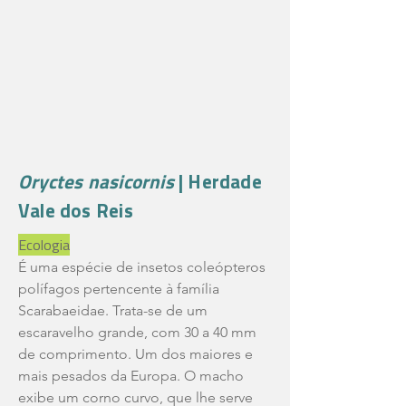
Oryctes nasicornis
| Herdade
Vale dos Reis
Ecologia
É uma espécie de insetos coleópteros
polífagos pertencente à família
Scarabaeidae. Trata-se de um
escaravelho grande, com 30 a 40 mm
de comprimento. Um dos maiores e
mais pesados da Europa. O macho
exibe um corno curvo, que lhe serve