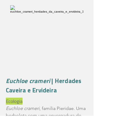
Euchloe crameri
| Herdades
Caveira e Ervideira
Ecologia
Euchloe crameri
, família Pieridae. Uma
borboleta com uma envergadura de
asas entre os 40 e os 48 mm. Quando
pousada, destaca-se pelo aspecto das