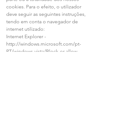
cookies. Para o efeito, o utilizador
deve seguir as seguintes instruções,
tendo em conta o navegador de
internet utilizado:
Internet Explorer -
http://windows.microsoft.com/pt-
PT/windows-vista/Block-or-allow-
cookies
Mozilla Firefox -
http://support.mozilla.org/pt-
PT/kb/Activar%20e%20Desactivar%20c
ookies?redirectlocale=en-
US&redirectslug=Enabling+and+disab
ling+cookiesMozilla Firefox
Chrome -
http://support.google.com/chrome/bi
n/answer.py?
hl=pt&answer=95647&topic=14666&ct