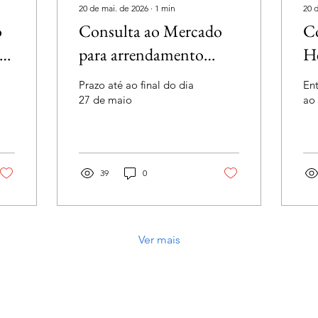
20 de mai. de 2026
∙
1
min
20 
o
Consulta ao Mercado
Co
s
para arrendamento
He
al
agrícola
Prazo até ao final do dia
En
27 de maio
ao 
39
0
Ver mais