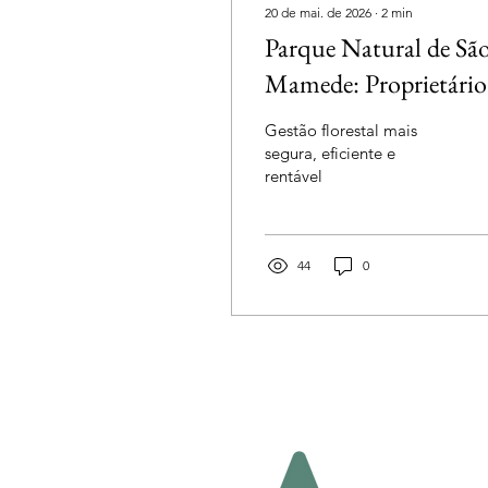
20 de mai. de 2026
∙
2
min
Parque Natural de Sã
Mamede: Proprietário
aderem à gestão florest
Gestão florestal mais
integrada no Vale
segura, eficiente e
rentável
Lourenço
44
0