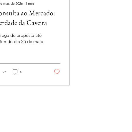
de mai. de 2026
∙
1
min
nsulta ao Mercado:
rdade da Caveira
trega de proposta até
fim do dia 25 de maio
27
0