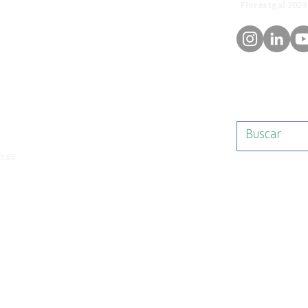
© 
orestgal.pt
mosdafloresta
okies