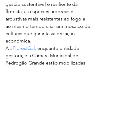
gestão sustentável e resiliente da 
floresta, as espécies arbóreas e 
arbustivas mais resistentes ao fogo e 
ao mesmo tempo criar um mosaico de 
culturas que garanta valorização 
económica.
A 
#FlorestGal
, enquanto entidade 
gestora, e a Câmara Municipal de 
Pedrogão Grande estão mobilizadas 
em trazer todos os proprietários para 
este processo único e nesse sentido 
têm vindo a promover várias sessões 
de apresentação do projeto.