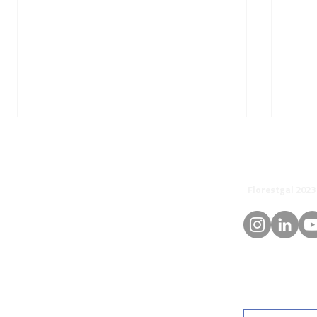
© 
orestgal.pt
mosdafloresta
Consulta ao Mercado para
Consu
arrendamento agrícola
Cavei