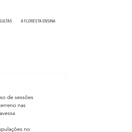
SULTAS
A FLORESTA ENSINA
nso de sessões 
terreno nas 
avessa 
opulações no 