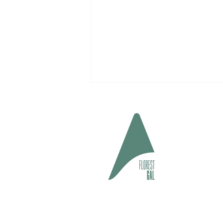
geral@fl
#cuida
Parque Natural de São Mamede:
Proprietários aderem à gestão
florestal integrada no Vale
Lourenço