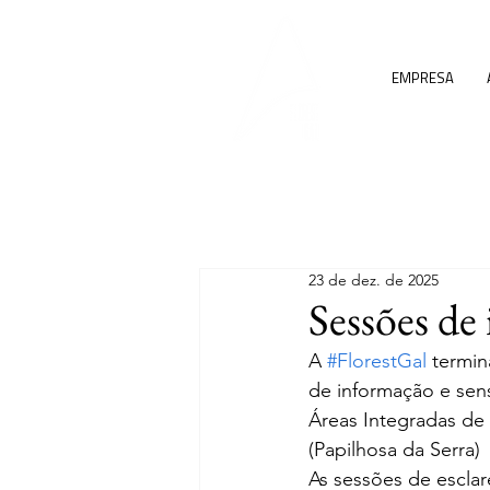
EMPRESA
23 de dez. de 2025
Sessões d
A 
#FlorestGal
 termin
de informação e sens
Áreas Integradas de
(Papilhosa da Serra)
As sessões de escla